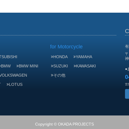
for Motorcycle
有
〒
TSUBISHI
HONDA
YAMAHA
神
BMW
BMW MINI
SUZUKI
KAWASAKI
●
VOLKSWAGEN
その他
0
T
LOTUS
営業
Copyright © OKADA PROJECTS