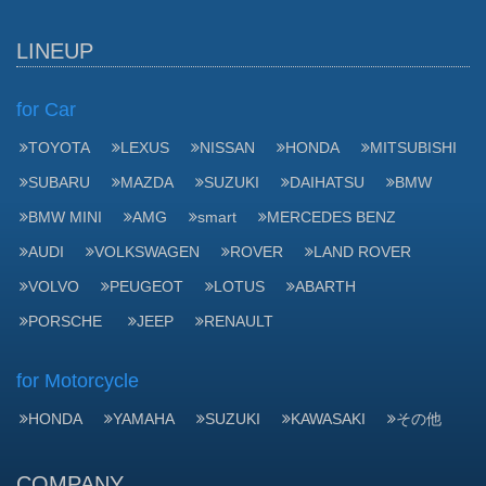
LINEUP
for Car
TOYOTA
LEXUS
NISSAN
HONDA
MITSUBISHI
SUBARU
MAZDA
SUZUKI
DAIHATSU
BMW
BMW MINI
AMG
smart
MERCEDES BENZ
AUDI
VOLKSWAGEN
ROVER
LAND ROVER
VOLVO
PEUGEOT
LOTUS
ABARTH
PORSCHE
JEEP
RENAULT
for Motorcycle
HONDA
YAMAHA
SUZUKI
KAWASAKI
その他
COMPANY